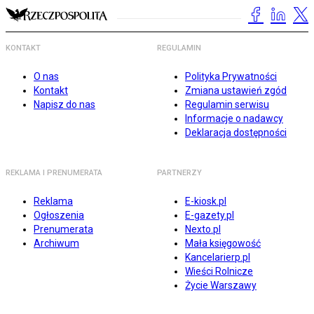
KONTAKT
REGULAMIN
O nas
Polityka Prywatności
Kontakt
Zmiana ustawień zgód
Napisz do nas
Regulamin serwisu
Informacje o nadawcy
Deklaracja dostępności
REKLAMA I PRENUMERATA
PARTNERZY
Reklama
E-kiosk.pl
Ogłoszenia
E-gazety.pl
Prenumerata
Nexto.pl
Archiwum
Mała księgowość
Kancelarierp.pl
Wieści Rolnicze
Życie Warszawy