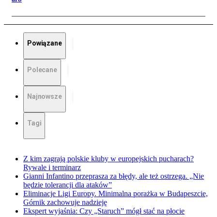
Powiązane
Polecane
Najnowsze
Tagi
Z kim zagrają polskie kluby w europejskich pucharach?
Rywale i terminarz
Gianni Infantino przeprasza za błędy, ale też ostrzega. „Nie
będzie tolerancji dla ataków”
Eliminacje Ligi Europy. Minimalna porażka w Budapeszcie,
Górnik zachowuje nadzieję
Ekspert wyjaśnia: Czy „Staruch” mógł stać na płocie