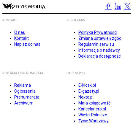
KONTAKT
REGULAMIN
O nas
Polityka Prywatności
Kontakt
Zmiana ustawień zgód
Napisz do nas
Regulamin serwisu
Informacje o nadawcy
Deklaracja dostępności
REKLAMA I PRENUMERATA
PARTNERZY
Reklama
E-kiosk.pl
Ogłoszenia
E-gazety.pl
Prenumerata
Nexto.pl
Archiwum
Mała księgowość
Kancelarierp.pl
Wieści Rolnicze
Życie Warszawy