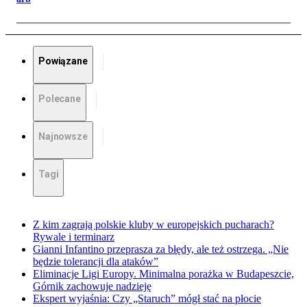
Powiązane
Polecane
Najnowsze
Tagi
Z kim zagrają polskie kluby w europejskich pucharach?
Rywale i terminarz
Gianni Infantino przeprasza za błędy, ale też ostrzega. „Nie
będzie tolerancji dla ataków”
Eliminacje Ligi Europy. Minimalna porażka w Budapeszcie,
Górnik zachowuje nadzieję
Ekspert wyjaśnia: Czy „Staruch” mógł stać na płocie