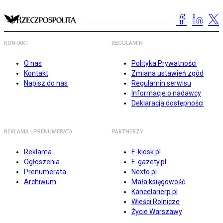
KONTAKT
REGULAMIN
O nas
Polityka Prywatności
Kontakt
Zmiana ustawień zgód
Napisz do nas
Regulamin serwisu
Informacje o nadawcy
Deklaracja dostępności
REKLAMA I PRENUMERATA
PARTNERZY
Reklama
E-kiosk.pl
Ogłoszenia
E-gazety.pl
Prenumerata
Nexto.pl
Archiwum
Mała księgowość
Kancelarierp.pl
Wieści Rolnicze
Życie Warszawy