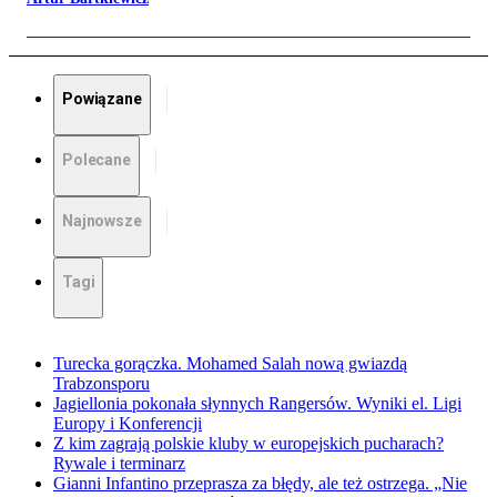
Powiązane
Polecane
Najnowsze
Tagi
Turecka gorączka. Mohamed Salah nową gwiazdą
Trabzonsporu
Jagiellonia pokonała słynnych Rangersów. Wyniki el. Ligi
Europy i Konferencji
Z kim zagrają polskie kluby w europejskich pucharach?
Rywale i terminarz
Gianni Infantino przeprasza za błędy, ale też ostrzega. „Nie