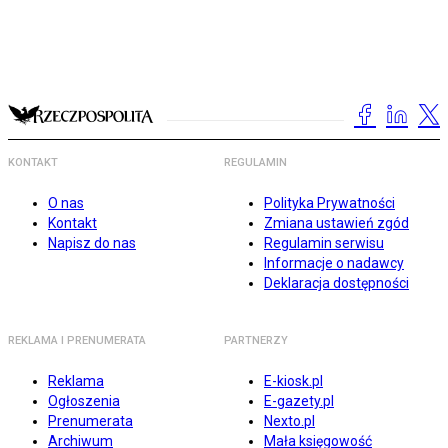
KONTAKT
REGULAMIN
O nas
Polityka Prywatności
Kontakt
Zmiana ustawień zgód
Napisz do nas
Regulamin serwisu
Informacje o nadawcy
Deklaracja dostępności
REKLAMA I PRENUMERATA
PARTNERZY
Reklama
E-kiosk.pl
Ogłoszenia
E-gazety.pl
Prenumerata
Nexto.pl
Archiwum
Mała księgowość