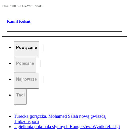
Foto: Kirill KUDRYAVTSEV/AFP
Kamil Kołsut
Powiązane
Polecane
Najnowsze
Tagi
Turecka gorączka. Mohamed Salah nową gwiazdą
Trabzonsporu
Jagiellonia pokonała słynnych Rangersów. Wyniki el. Ligi