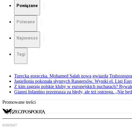
Powiązane
Polecane
Najnowsze
Tagi
Turecka gorączka. Mohamed Salah nową gwiazdą Trabzonspo
Jagiellonia pokonała słynnych Rangersów. Wyniki el. Ligi Eur
Z kim zagrają polskie kluby w europejskich pucharach? Rywale
Gianni Infantino przeprasza za błędy, ale też ostrzega. „Nie będ
Promowane treści
KONTAKT