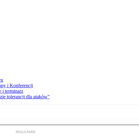
ru
opy i Konferencji
 i terminarz
zie tolerancji dla ataków”
REGULAMIN