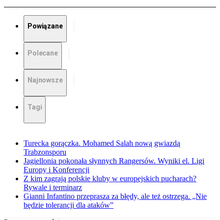
Powiązane
Polecane
Najnowsze
Tagi
Turecka gorączka. Mohamed Salah nową gwiazdą
Trabzonsporu
Jagiellonia pokonała słynnych Rangersów. Wyniki el. Ligi
Europy i Konferencji
Z kim zagrają polskie kluby w europejskich pucharach?
Rywale i terminarz
Gianni Infantino przeprasza za błędy, ale też ostrzega. „Nie
będzie tolerancji dla ataków”