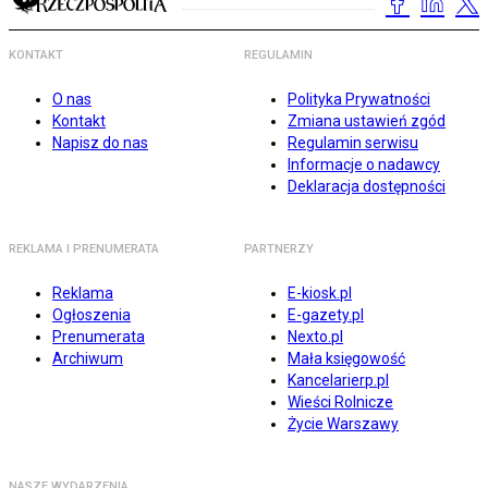
KONTAKT
REGULAMIN
O nas
Polityka Prywatności
Kontakt
Zmiana ustawień zgód
Napisz do nas
Regulamin serwisu
Informacje o nadawcy
Deklaracja dostępności
REKLAMA I PRENUMERATA
PARTNERZY
Reklama
E-kiosk.pl
Ogłoszenia
E-gazety.pl
Prenumerata
Nexto.pl
Archiwum
Mała księgowość
Kancelarierp.pl
Wieści Rolnicze
Życie Warszawy
NASZE WYDARZENIA