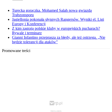
Turecka gorączka. Mohamed Salah nową gwiazdą
Trabzonsporu
Jagiellonia pokonała słynnych Rangersów. Wyniki el. Ligi
Europy i Konferencji
Z kim zagrają polskie kluby w europejskich pucharach?
Rywale i terminarz
Gianni Infantino przeprasza za błędy, ale też ostrzega. „Nie
będzie tolerancji dla ataków”
Promowane treści