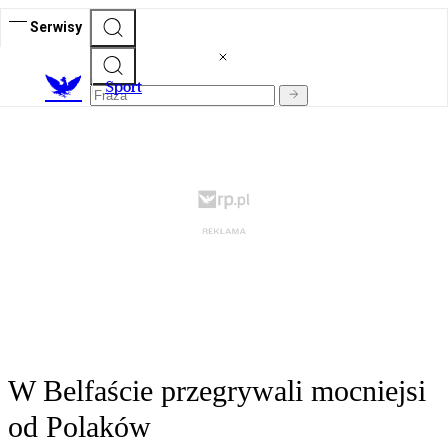
Serwisy
S
port
W Belfaście przegrywali mocniejsi
od Polaków