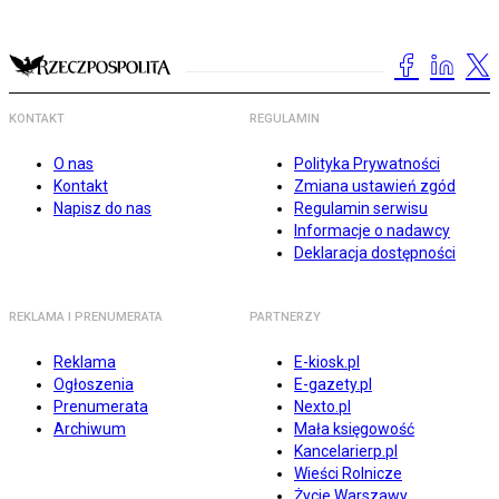
KONTAKT
REGULAMIN
O nas
Polityka Prywatności
Kontakt
Zmiana ustawień zgód
Napisz do nas
Regulamin serwisu
Informacje o nadawcy
Deklaracja dostępności
REKLAMA I PRENUMERATA
PARTNERZY
Reklama
E-kiosk.pl
Ogłoszenia
E-gazety.pl
Prenumerata
Nexto.pl
Archiwum
Mała księgowość
Kancelarierp.pl
Wieści Rolnicze
Życie Warszawy