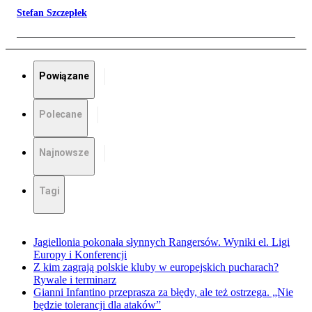
Stefan Szczepłek
Powiązane
Polecane
Najnowsze
Tagi
Jagiellonia pokonała słynnych Rangersów. Wyniki el. Ligi
Europy i Konferencji
Z kim zagrają polskie kluby w europejskich pucharach?
Rywale i terminarz
Gianni Infantino przeprasza za błędy, ale też ostrzega. „Nie
będzie tolerancji dla ataków”