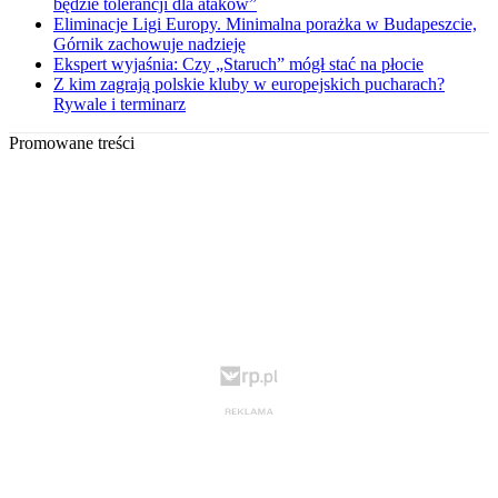
będzie tolerancji dla ataków”
Eliminacje Ligi Europy. Minimalna porażka w Budapeszcie,
Górnik zachowuje nadzieję
Ekspert wyjaśnia: Czy „Staruch” mógł stać na płocie
Z kim zagrają polskie kluby w europejskich pucharach?
Rywale i terminarz
Promowane treści