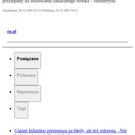
przyłapany na stosowaniu zakazanego środka – finasterydu.
Aktualizacja:
06.12.2007 02:13
Publikacja:
05.12.2007 20:12
rp.pl
Powiązane
Polecane
Najnowsze
Tagi
Gianni Infantino przeprasza za błędy, ale też ostrzega. „Nie