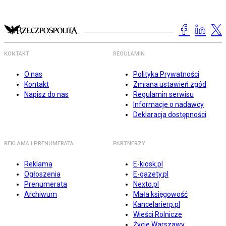
KONTAKT
REGULAMIN
O nas
Polityka Prywatności
Kontakt
Zmiana ustawień zgód
Napisz do nas
Regulamin serwisu
Informacje o nadawcy
Deklaracja dostępności
REKLAMA I PRENUMERATA
PARTNERZY
Reklama
E-kiosk.pl
Ogłoszenia
E-gazety.pl
Prenumerata
Nexto.pl
Archiwum
Mała księgowość
Kancelarierp.pl
Wieści Rolnicze
Życie Warszawy