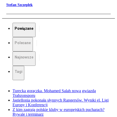
Stefan Szczepłek
Powiązane
Polecane
Najnowsze
Tagi
Turecka gorączka. Mohamed Salah nową gwiazdą
Trabzonsporu
Jagiellonia pokonała słynnych Rangersów. Wyniki el. Ligi
Europy i Konferencji
Z kim zagrają polskie kluby w europejskich pucharach?
Rywale i terminarz