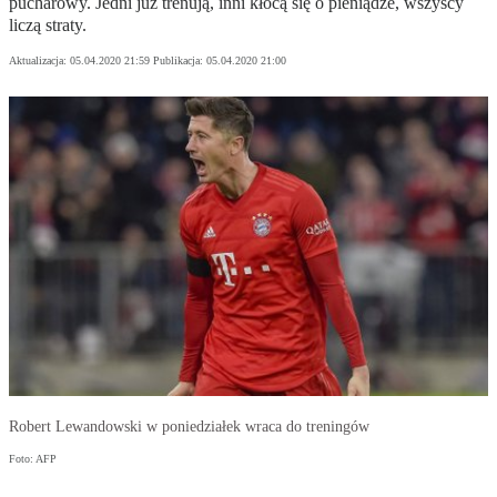
pucharowy. Jedni już trenują, inni kłócą się o pieniądze, wszyscy
liczą straty.
Aktualizacja:
05.04.2020 21:59
Publikacja:
05.04.2020 21:00
Robert Lewandowski w poniedziałek wraca do treningów
Foto: AFP