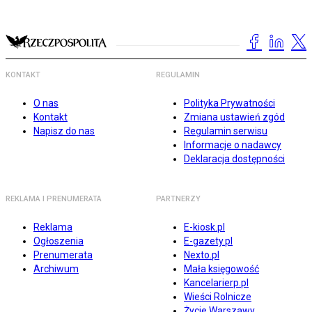
KONTAKT
REGULAMIN
O nas
Polityka Prywatności
Kontakt
Zmiana ustawień zgód
Napisz do nas
Regulamin serwisu
Informacje o nadawcy
Deklaracja dostępności
REKLAMA I PRENUMERATA
PARTNERZY
Reklama
E-kiosk.pl
Ogłoszenia
E-gazety.pl
Prenumerata
Nexto.pl
Archiwum
Mała księgowość
Kancelarierp.pl
Wieści Rolnicze
Życie Warszawy