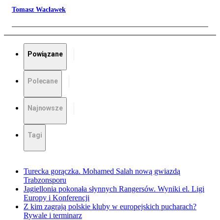
Tomasz Wacławek
Powiązane
Polecane
Najnowsze
Tagi
Turecka gorączka. Mohamed Salah nową gwiazdą
Trabzonsporu
Jagiellonia pokonała słynnych Rangersów. Wyniki el. Ligi
Europy i Konferencji
Z kim zagrają polskie kluby w europejskich pucharach?
Rywale i terminarz