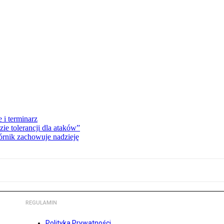
 i terminarz
zie tolerancji dla ataków”
órnik zachowuje nadzieję
REGULAMIN
Polityka Prywatności