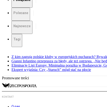
Polecane
Najnowsze
Tagi
Z kim zagrają polskie kluby w europejskich pucharach? Rywale
Gianni Infantino przeprasza za błędy, ale też ostrzega. „Nie będ
Eliminacje Ligi Europy. Minimalna porażka w Budapeszcie, G
Ekspert wyjaśnia: Czy „Staruch” mógł stać na płocie
Promowane treści
KONTAKT
O nas