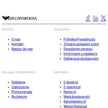
KONTAKT
REGULAMIN
O nas
Polityka Prywatności
Kontakt
Zmiana ustawień zgód
Napisz do nas
Regulamin serwisu
Informacje o nadawcy
Deklaracja dostępności
REKLAMA I PRENUMERATA
PARTNERZY
Reklama
E-kiosk.pl
Ogłoszenia
E-gazety.pl
Prenumerata
Nexto.pl
Archiwum
Mała księgowość
Kancelarierp.pl
Wieści Rolnicze