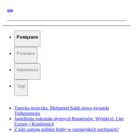
qm
Powiązane
Polecane
Najnowsze
Tagi
Turecka gorączka. Mohamed Salah nową gwiazdą
Trabzonsporu
Jagiellonia pokonała słynnych Rangersów. Wyniki el. Ligi
Europy i Konferencji
Z kim zagrają polskie kluby w europejskich pucharach?