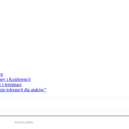
ru
opy i Konferencji
 i terminarz
zie tolerancji dla ataków”
REGULAMIN