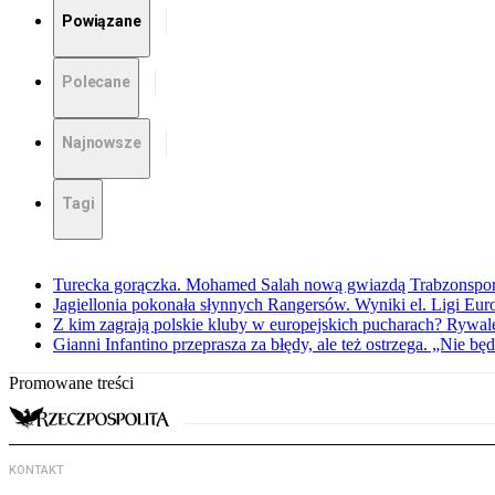
Powiązane
Polecane
Najnowsze
Tagi
Turecka gorączka. Mohamed Salah nową gwiazdą Trabzonspo
Jagiellonia pokonała słynnych Rangersów. Wyniki el. Ligi Eur
Z kim zagrają polskie kluby w europejskich pucharach? Rywale
Gianni Infantino przeprasza za błędy, ale też ostrzega. „Nie będ
Promowane treści
KONTAKT