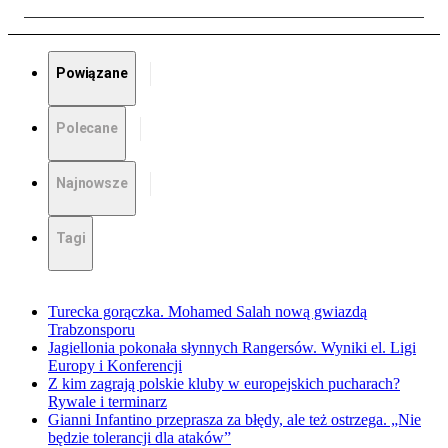
Powiązane
Polecane
Najnowsze
Tagi
Turecka gorączka. Mohamed Salah nową gwiazdą
Trabzonsporu
Jagiellonia pokonała słynnych Rangersów. Wyniki el. Ligi
Europy i Konferencji
Z kim zagrają polskie kluby w europejskich pucharach?
Rywale i terminarz
Gianni Infantino przeprasza za błędy, ale też ostrzega. „Nie
będzie tolerancji dla ataków”