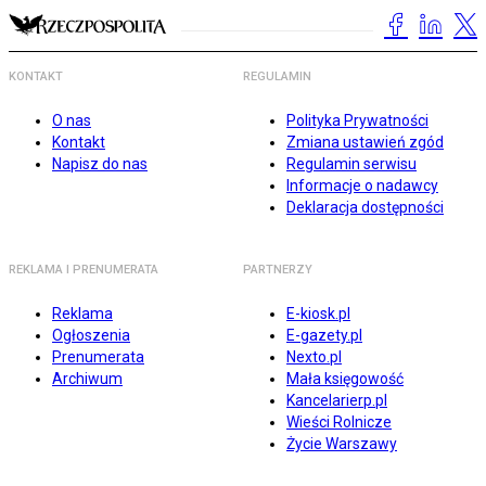
KONTAKT
REGULAMIN
O nas
Polityka Prywatności
Kontakt
Zmiana ustawień zgód
Napisz do nas
Regulamin serwisu
Informacje o nadawcy
Deklaracja dostępności
REKLAMA I PRENUMERATA
PARTNERZY
Reklama
E-kiosk.pl
Ogłoszenia
E-gazety.pl
Prenumerata
Nexto.pl
Archiwum
Mała księgowość
Kancelarierp.pl
Wieści Rolnicze
Życie Warszawy