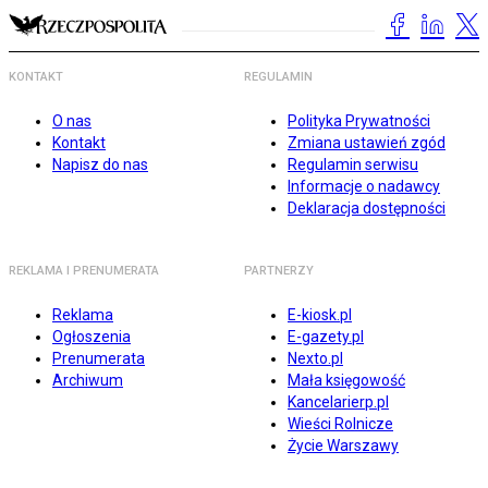
KONTAKT
REGULAMIN
O nas
Polityka Prywatności
Kontakt
Zmiana ustawień zgód
Napisz do nas
Regulamin serwisu
Informacje o nadawcy
Deklaracja dostępności
REKLAMA I PRENUMERATA
PARTNERZY
Reklama
E-kiosk.pl
Ogłoszenia
E-gazety.pl
Prenumerata
Nexto.pl
Archiwum
Mała księgowość
Kancelarierp.pl
Wieści Rolnicze
Życie Warszawy