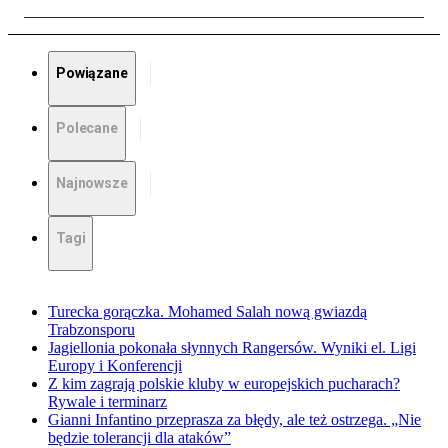
Powiązane
Polecane
Najnowsze
Tagi
Turecka gorączka. Mohamed Salah nową gwiazdą
Trabzonsporu
Jagiellonia pokonała słynnych Rangersów. Wyniki el. Ligi
Europy i Konferencji
Z kim zagrają polskie kluby w europejskich pucharach?
Rywale i terminarz
Gianni Infantino przeprasza za błędy, ale też ostrzega. „Nie
będzie tolerancji dla ataków”