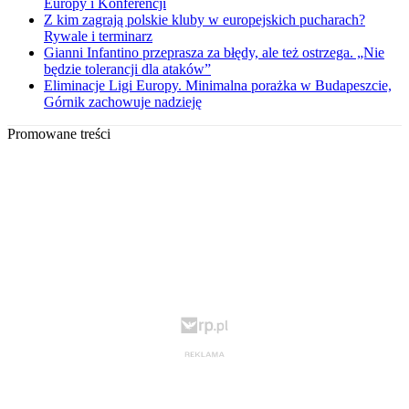
Europy i Konferencji
Z kim zagrają polskie kluby w europejskich pucharach?
Rywale i terminarz
Gianni Infantino przeprasza za błędy, ale też ostrzega. „Nie
będzie tolerancji dla ataków”
Eliminacje Ligi Europy. Minimalna porażka w Budapeszcie,
Górnik zachowuje nadzieję
Promowane treści