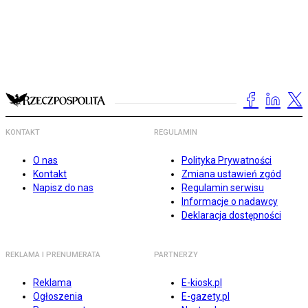
KONTAKT
REGULAMIN
O nas
Polityka Prywatności
Kontakt
Zmiana ustawień zgód
Napisz do nas
Regulamin serwisu
Informacje o nadawcy
Deklaracja dostępności
REKLAMA I PRENUMERATA
PARTNERZY
Reklama
E-kiosk.pl
Ogłoszenia
E-gazety.pl