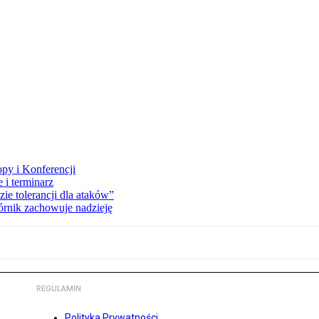
opy i Konferencji
 i terminarz
zie tolerancji dla ataków”
órnik zachowuje nadzieję
REGULAMIN
Polityka Prywatności