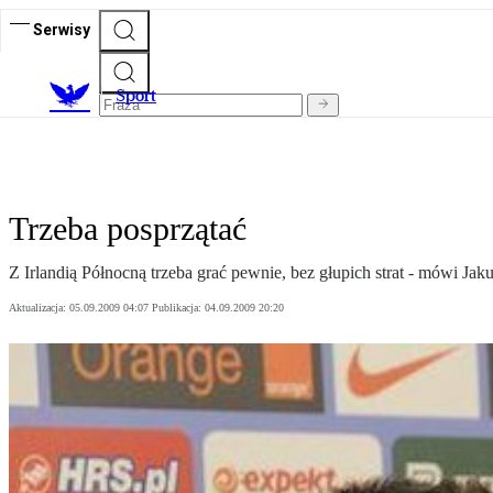
Serwisy
S
port
Trzeba posprzątać
Z Irlandią Północną trzeba grać pewnie, bez głupich strat - mówi Jak
Aktualizacja:
05.09.2009 04:07
Publikacja:
04.09.2009 20:20