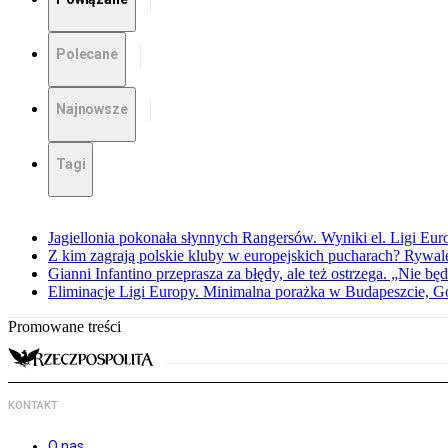
Polecane
Najnowsze
Tagi
Jagiellonia pokonała słynnych Rangersów. Wyniki el. Ligi Eur
Z kim zagrają polskie kluby w europejskich pucharach? Rywale
Gianni Infantino przeprasza za błędy, ale też ostrzega. „Nie będ
Eliminacje Ligi Europy. Minimalna porażka w Budapeszcie, G
Promowane treści
KONTAKT
O nas