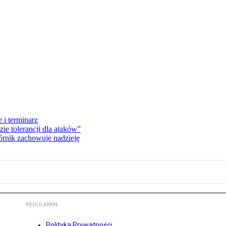
 i terminarz
zie tolerancji dla ataków”
órnik zachowuje nadzieję
REGULAMIN
Polityka Prywatności