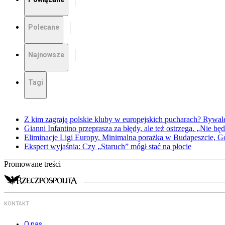
Polecane
Najnowsze
Tagi
Z kim zagrają polskie kluby w europejskich pucharach? Rywale
Gianni Infantino przeprasza za błędy, ale też ostrzega. „Nie będ
Eliminacje Ligi Europy. Minimalna porażka w Budapeszcie, G
Ekspert wyjaśnia: Czy „Staruch” mógł stać na płocie
Promowane treści
KONTAKT
O nas