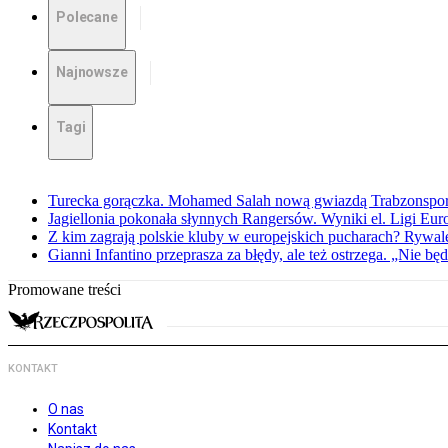
Polecane
Najnowsze
Tagi
Turecka gorączka. Mohamed Salah nową gwiazdą Trabzonspo
Jagiellonia pokonała słynnych Rangersów. Wyniki el. Ligi Eur
Z kim zagrają polskie kluby w europejskich pucharach? Rywale
Gianni Infantino przeprasza za błędy, ale też ostrzega. „Nie będ
Promowane treści
KONTAKT
O nas
Kontakt