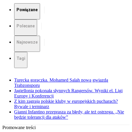
Powiązane
Polecane
Najnowsze
Tagi
Turecka gorączka. Mohamed Salah nową gwiazdą
Trabzonsporu
Jagiellonia pokonała słynnych Rangersów. Wyniki el. Ligi
Europy i Konferencji
Z kim zagrają polskie kluby w europejskich pucharach?
Rywale i terminarz
Gianni Infantino przeprasza za błędy, ale też ostrzega. „Nie
będzie tolerancji dla ataków”
Promowane treści