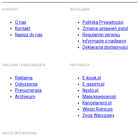
KONTAKT
REGULAMIN
O nas
Polityka Prywatności
Kontakt
Zmiana ustawień zgód
Napisz do nas
Regulamin serwisu
Informacje o nadawcy
Deklaracja dostępności
REKLAMA I PRENUMERATA
PARTNERZY
Reklama
E-kiosk.pl
Ogłoszenia
E-gazety.pl
Prenumerata
Nexto.pl
Archiwum
Mała księgowość
Kancelarierp.pl
Wieści Rolnicze
Życie Warszawy
NASZE WYDARZENIA