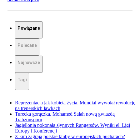
Powiązane
Polecane
Najnowsze
Tagi
Reprezentacja jak kobieta życia. Mundial wywołał rewolucję
na trenerskich ławkach
Turecka gorączka. Mohamed Salah nową gwiazdą
Trabzonsporu
Jagiellonia pokonała słynnych Rangersów. Wyniki el. Ligi
Europy i Konferencji
Z kim zagrają polskie kluby w europejskich pucharach?