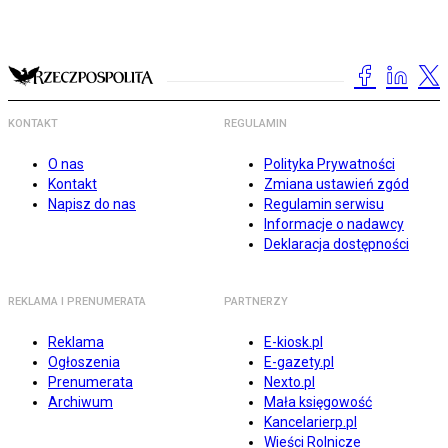
KONTAKT
REGULAMIN
O nas
Polityka Prywatności
Kontakt
Zmiana ustawień zgód
Napisz do nas
Regulamin serwisu
Informacje o nadawcy
Deklaracja dostępności
REKLAMA I PRENUMERATA
PARTNERZY
Reklama
E-kiosk.pl
Ogłoszenia
E-gazety.pl
Prenumerata
Nexto.pl
Archiwum
Mała księgowość
Kancelarierp.pl
Wieści Rolnicze