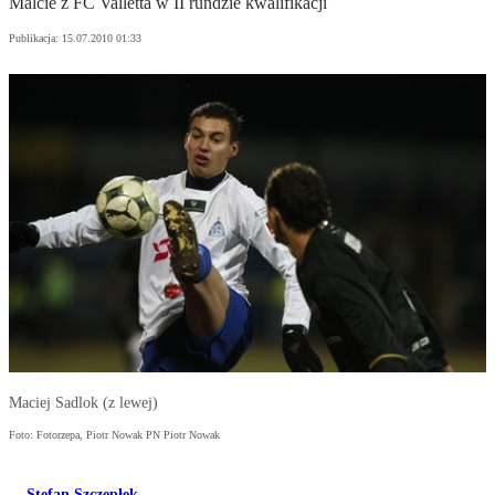
Malcie z FC Valletta w II rundzie kwalifikacji
Publikacja:
15.07.2010 01:33
Maciej Sadlok (z lewej)
Foto: Fotorzepa, Piotr Nowak PN Piotr Nowak
Stefan Szczepłek