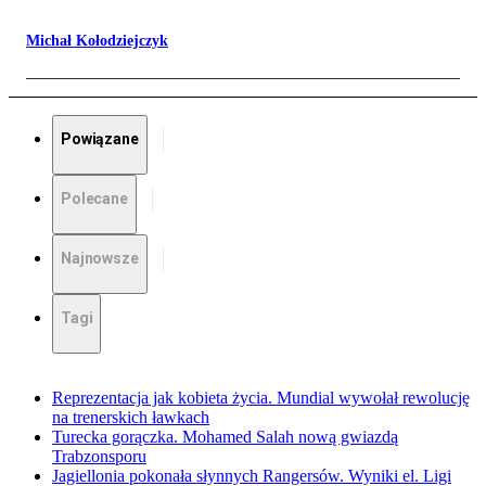
Michał Kołodziejczyk
Powiązane
Polecane
Najnowsze
Tagi
Reprezentacja jak kobieta życia. Mundial wywołał rewolucję
na trenerskich ławkach
Turecka gorączka. Mohamed Salah nową gwiazdą
Trabzonsporu
Jagiellonia pokonała słynnych Rangersów. Wyniki el. Ligi