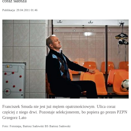
coraz słabsza
Publikacja:
29.04.2011 01:46
Franciszek Smuda nie jest już mężem opatrznościowym. Ulica coraz
częściej z niego drwi. Pozostaje selekcjonerem, bo popiera go prezes PZPN
Grzegorz Lato
Foto: Fotorzepa, Bartosz Sadowski BS Bartosz Sadowski