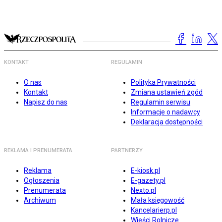
KONTAKT
REGULAMIN
O nas
Polityka Prywatności
Kontakt
Zmiana ustawień zgód
Napisz do nas
Regulamin serwisu
Informacje o nadawcy
Deklaracja dostępności
REKLAMA I PRENUMERATA
PARTNERZY
Reklama
E-kiosk.pl
Ogłoszenia
E-gazety.pl
Prenumerata
Nexto.pl
Archiwum
Mała księgowość
Kancelarierp.pl
Wieści Rolnicze