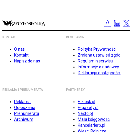
KONTAKT
REGULAMIN
O nas
Polityka Prywatności
Kontakt
Zmiana ustawień zgód
Napisz do nas
Regulamin serwisu
Informacje o nadawcy
Deklaracja dostępności
REKLAMA I PRENUMERATA
PARTNERZY
Reklama
E-kiosk.pl
Ogłoszenia
E-gazety.pl
Prenumerata
Nexto.pl
Archiwum
Mała księgowość
Kancelarierp.pl
Wieści Rolnicze