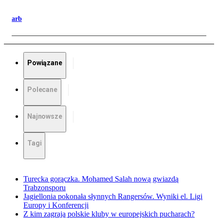
arb
Powiązane
Polecane
Najnowsze
Tagi
Turecka gorączka. Mohamed Salah nową gwiazdą
Trabzonsporu
Jagiellonia pokonała słynnych Rangersów. Wyniki el. Ligi
Europy i Konferencji
Z kim zagrają polskie kluby w europejskich pucharach?