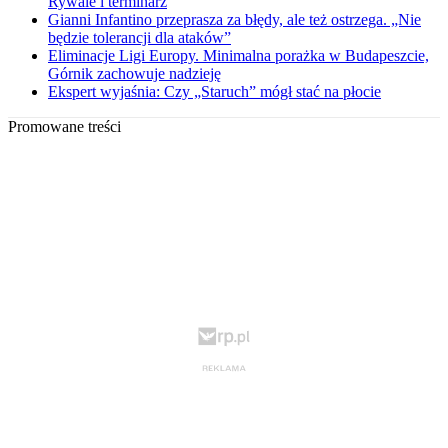
Rywale i terminarz
Gianni Infantino przeprasza za błędy, ale też ostrzega. „Nie
będzie tolerancji dla ataków”
Eliminacje Ligi Europy. Minimalna porażka w Budapeszcie,
Górnik zachowuje nadzieję
Ekspert wyjaśnia: Czy „Staruch” mógł stać na płocie
Promowane treści