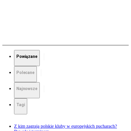
Powiązane
Polecane
Najnowsze
Tagi
Z kim zagrają polskie kluby w europejskich pucharach?