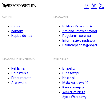
KONTAKT
REGULAMIN
O nas
Polityka Prywatności
Kontakt
Zmiana ustawień zgód
Napisz do nas
Regulamin serwisu
Informacje o nadawcy
Deklaracja dostępności
REKLAMA I PRENUMERATA
PARTNERZY
Reklama
E-kiosk.pl
Ogłoszenia
E-gazety.pl
Prenumerata
Nexto.pl
Archiwum
Mała księgowość
Kancelarierp.pl
Wieści Rolnicze
Życie Warszawy