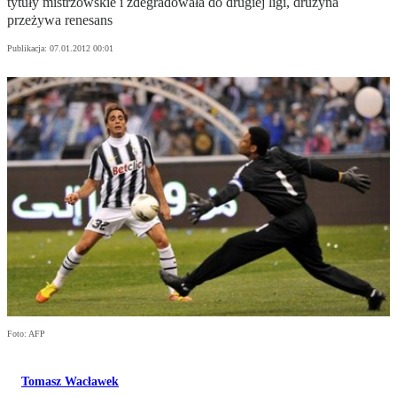
tytuły mistrzowskie i zdegradowała do drugiej ligi, drużyna
przeżywa renesans
Publikacja:
07.01.2012 00:01
Foto: AFP
Tomasz Wacławek