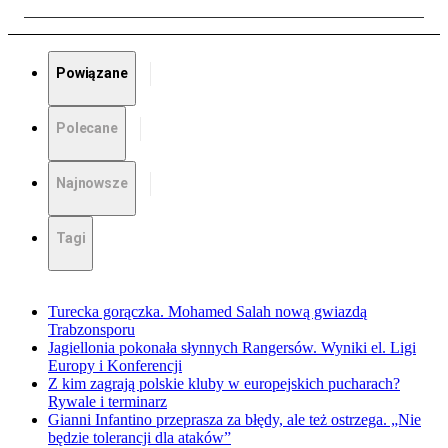
Powiązane
Polecane
Najnowsze
Tagi
Turecka gorączka. Mohamed Salah nową gwiazdą
Trabzonsporu
Jagiellonia pokonała słynnych Rangersów. Wyniki el. Ligi
Europy i Konferencji
Z kim zagrają polskie kluby w europejskich pucharach?
Rywale i terminarz
Gianni Infantino przeprasza za błędy, ale też ostrzega. „Nie
będzie tolerancji dla ataków”