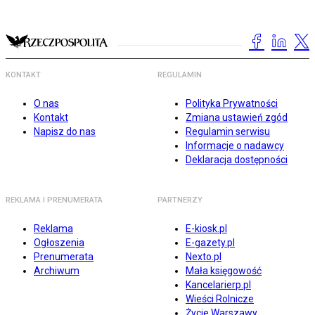
KONTAKT
REGULAMIN
O nas
Polityka Prywatności
Kontakt
Zmiana ustawień zgód
Napisz do nas
Regulamin serwisu
Informacje o nadawcy
Deklaracja dostępności
REKLAMA I PRENUMERATA
PARTNERZY
Reklama
E-kiosk.pl
Ogłoszenia
E-gazety.pl
Prenumerata
Nexto.pl
Archiwum
Mała księgowość
Kancelarierp.pl
Wieści Rolnicze
Życie Warszawy