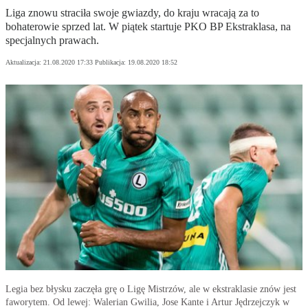
Liga znowu straciła swoje gwiazdy, do kraju wracają za to
bohaterowie sprzed lat. W piątek startuje PKO BP Ekstraklasa, na
specjalnych prawach.
Aktualizacja:
21.08.2020 17:33
Publikacja:
19.08.2020 18:52
Legia bez błysku zaczęła grę o Ligę Mistrzów, ale w ekstraklasie znów jest
faworytem. Od lewej: Walerian Gwilia, Jose Kante i Artur Jędrzejczyk w