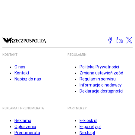
KONTAKT
REGULAMIN
O nas
Polityka Prywatności
Kontakt
Zmiana ustawień zgód
Napisz do nas
Regulamin serwisu
Informacje o nadawcy
Deklaracja dostępności
REKLAMA I PRENUMERATA
PARTNERZY
Reklama
E-kiosk.pl
Ogłoszenia
E-gazety.pl
Prenumerata
Nexto.pl