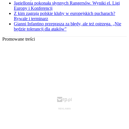
Jagiellonia pokonała słynnych Rangersów. Wyniki el. Ligi
Europy i Konferencji
Z kim zagrają polskie kluby w europejskich pucharach?
Rywale i terminarz
Gianni Infantino przeprasza za błędy, ale też ostrzega. „Nie
będzie tolerancji dla ataków”
Promowane treści