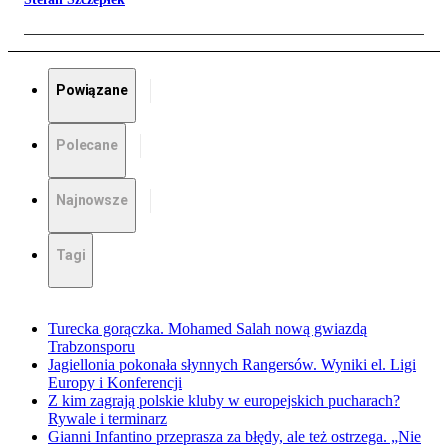
Powiązane
Polecane
Najnowsze
Tagi
Turecka gorączka. Mohamed Salah nową gwiazdą
Trabzonsporu
Jagiellonia pokonała słynnych Rangersów. Wyniki el. Ligi
Europy i Konferencji
Z kim zagrają polskie kluby w europejskich pucharach?
Rywale i terminarz
Gianni Infantino przeprasza za błędy, ale też ostrzega. „Nie