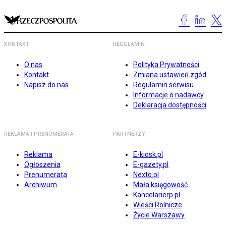
KONTAKT
REGULAMIN
O nas
Polityka Prywatności
Kontakt
Zmiana ustawień zgód
Napisz do nas
Regulamin serwisu
Informacje o nadawcy
Deklaracja dostępności
REKLAMA I PRENUMERATA
PARTNERZY
Reklama
E-kiosk.pl
Ogłoszenia
E-gazety.pl
Prenumerata
Nexto.pl
Archiwum
Mała księgowość
Kancelarierp.pl
Wieści Rolnicze
Życie Warszawy