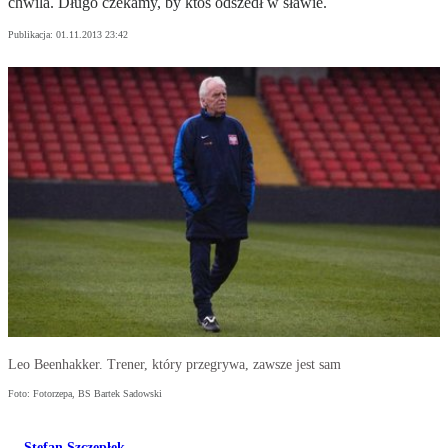
chwila. Długo czekamy, by ktoś odszedł w sławie.
Publikacja:
01.11.2013 23:42
Leo Beenhakker. Trener, który przegrywa, zawsze jest sam
Foto: Fotorzepa, BS Bartek Sadowski
Stefan Szczepłek