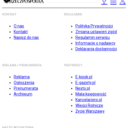
KONTAKT
REGULAMIN
O nas
Polityka Prywatności
Kontakt
Zmiana ustawień zgód
Napisz do nas
Regulamin serwisu
Informacje o nadawcy
Deklaracja dostępności
REKLAMA I PRENUMERATA
PARTNERZY
Reklama
E-kiosk.pl
Ogłoszenia
E-gazety.pl
Prenumerata
Nexto.pl
Archiwum
Mała księgowość
Kancelarierp.pl
Wieści Rolnicze
Życie Warszawy
NASZE WYDARZENIA