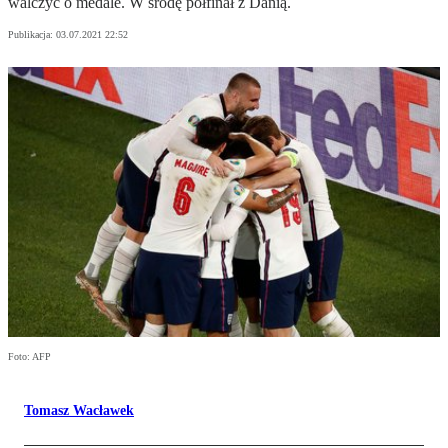
walczyć o medale. W środę półfinał z Danią.
Publikacja:
03.07.2021 22:52
Foto: AFP
Tomasz Wacławek