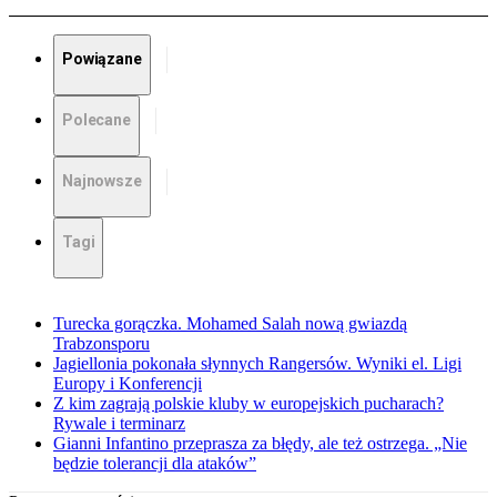
Powiązane
Polecane
Najnowsze
Tagi
Turecka gorączka. Mohamed Salah nową gwiazdą
Trabzonsporu
Jagiellonia pokonała słynnych Rangersów. Wyniki el. Ligi
Europy i Konferencji
Z kim zagrają polskie kluby w europejskich pucharach?
Rywale i terminarz
Gianni Infantino przeprasza za błędy, ale też ostrzega. „Nie
będzie tolerancji dla ataków”