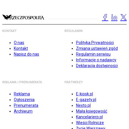
KONTAKT
REGULAMIN
O nas
Polityka Prywatności
Kontakt
Zmiana ustawień zgód
Napisz do nas
Regulamin serwisu
Informacje o nadawcy
Deklaracja dostępności
REKLAMA I PRENUMERATA
PARTNERZY
Reklama
E-kiosk.pl
Ogłoszenia
E-gazety.pl
Prenumerata
Nexto.pl
Archiwum
Mała księgowość
Kancelarierp.pl
Wieści Rolnicze
Życie Warszawy