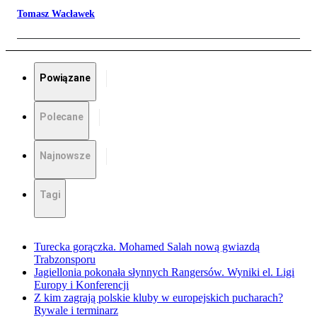
Tomasz Wacławek
Powiązane
Polecane
Najnowsze
Tagi
Turecka gorączka. Mohamed Salah nową gwiazdą
Trabzonsporu
Jagiellonia pokonała słynnych Rangersów. Wyniki el. Ligi
Europy i Konferencji
Z kim zagrają polskie kluby w europejskich pucharach?
Rywale i terminarz