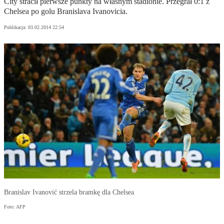
City stracił pierwsze punkty na własnym stadionie. Przegrał 0:1 z
Chelsea po golu Branislava Ivanovicia.
Publikacja:
03.02.2014 22:54
Branislav Ivanović strzela bramkę dla Chelsea
Foto: AFP