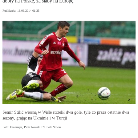
dobry na Polskę, za słaby na Europę.
Publikacja:
18.03.2014 01:25
Semir Stilić wiosną w Wiśle strzelił dwa gole, tyle co przez ostatnie dwa
sezony, grając na Ukrainie i w Turcji
Foto: Fotorzepa, Piotr Nowak PN Piotr Nowak