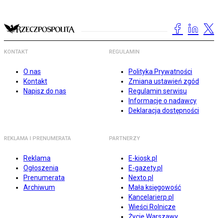
KONTAKT
REGULAMIN
O nas
Polityka Prywatności
Kontakt
Zmiana ustawień zgód
Napisz do nas
Regulamin serwisu
Informacje o nadawcy
Deklaracja dostępności
REKLAMA I PRENUMERATA
PARTNERZY
Reklama
E-kiosk.pl
Ogłoszenia
E-gazety.pl
Prenumerata
Nexto.pl
Archiwum
Mała księgowość
Kancelarierp.pl
Wieści Rolnicze
Życie Warszawy