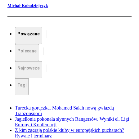
Michał Kołodziejczyk
Powiązane
Polecane
Najnowsze
Tagi
Turecka gorączka. Mohamed Salah nową gwiazdą
Trabzonsporu
Jagiellonia pokonała słynnych Rangersów. Wyniki el. Ligi
Europy i Konferencji
Z kim zagrają polskie kluby w europejskich pucharach?
Rywale i terminarz