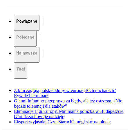
Powiązane
Polecane
Najnowsze
Tagi
Z kim zagrają polskie kluby w europejskich pucharach?
Rywale i terminarz
Gianni Infantino przeprasza za błędy, ale też ostrzega. „Nie
będzie tolerancji dla ataków”
Eliminacje Ligi Europy. Minimalna porażka w Budapeszcie,
Górnik zachowuje nadzieję
Ekspert wyjaśnia: Czy „Staruch” mógł stać na płocie