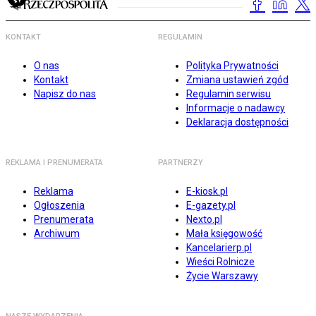
KONTAKT
REGULAMIN
O nas
Polityka Prywatności
Kontakt
Zmiana ustawień zgód
Napisz do nas
Regulamin serwisu
Informacje o nadawcy
Deklaracja dostępności
REKLAMA I PRENUMERATA
PARTNERZY
Reklama
E-kiosk.pl
Ogłoszenia
E-gazety.pl
Prenumerata
Nexto.pl
Archiwum
Mała księgowość
Kancelarierp.pl
Wieści Rolnicze
Życie Warszawy