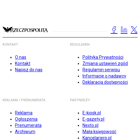
KONTAKT
REGULAMIN
O nas
Polityka Prywatności
Kontakt
Zmiana ustawień zgód
Napisz do nas
Regulamin serwisu
Informacje o nadawcy
Deklaracja dostępności
REKLAMA I PRENUMERATA
PARTNERZY
Reklama
E-kiosk.pl
Ogłoszenia
E-gazety.pl
Prenumerata
Nexto.pl
Archiwum
Mała księgowość
Kancelarierp.pl