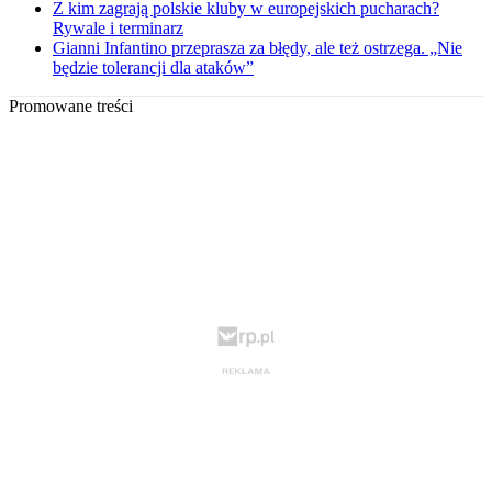
Z kim zagrają polskie kluby w europejskich pucharach?
Rywale i terminarz
Gianni Infantino przeprasza za błędy, ale też ostrzega. „Nie
będzie tolerancji dla ataków”
Promowane treści