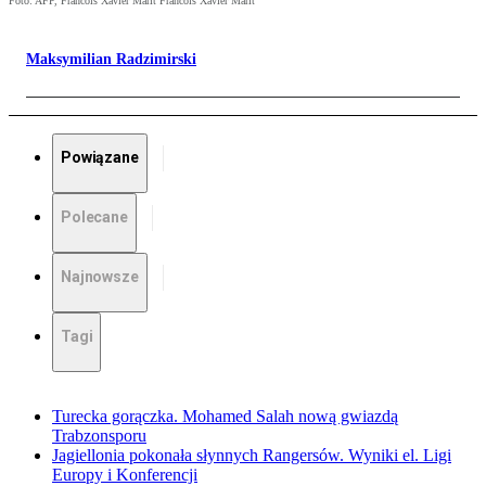
Foto: AFP, Francois Xavier Marit Francois Xavier Marit
Maksymilian Radzimirski
Powiązane
Polecane
Najnowsze
Tagi
Turecka gorączka. Mohamed Salah nową gwiazdą
Trabzonsporu
Jagiellonia pokonała słynnych Rangersów. Wyniki el. Ligi
Europy i Konferencji