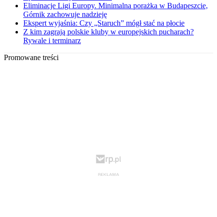
Eliminacje Ligi Europy. Minimalna porażka w Budapeszcie,
Górnik zachowuje nadzieję
Ekspert wyjaśnia: Czy „Staruch” mógł stać na płocie
Z kim zagrają polskie kluby w europejskich pucharach?
Rywale i terminarz
Promowane treści