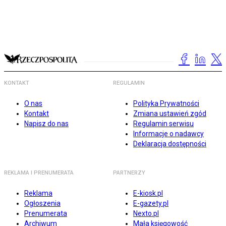
KONTAKT
REGULAMIN
O nas
Polityka Prywatności
Kontakt
Zmiana ustawień zgód
Napisz do nas
Regulamin serwisu
Informacje o nadawcy
Deklaracja dostępności
REKLAMA I PRENUMERATA
PARTNERZY
Reklama
E-kiosk.pl
Ogłoszenia
E-gazety.pl
Prenumerata
Nexto.pl
Archiwum
Mała księgowość