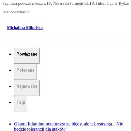
Szymura podczas meczu z FK Nikars na turnieju UEFA Futsal Cup w Rydze
Foto: www.fknikars.lv
Michalina Mikulska
Powiązane
Polecane
Najnowsze
Tagi
Gianni Infantino przeprasza za błędy, ale też ostrzega. „Nie
będzie tolerancji dla ataków”