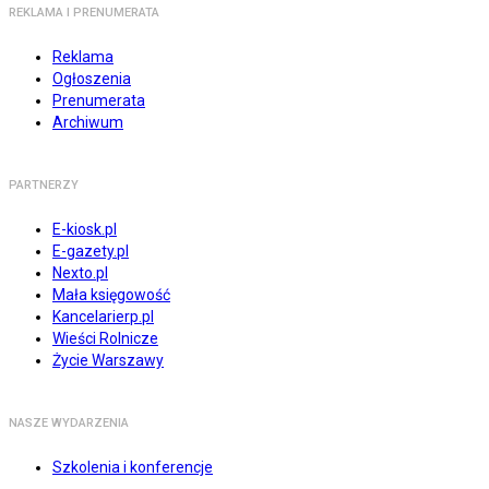
REKLAMA I PRENUMERATA
Reklama
Ogłoszenia
Prenumerata
Archiwum
PARTNERZY
E-kiosk.pl
E-gazety.pl
Nexto.pl
Mała księgowość
Kancelarierp.pl
Wieści Rolnicze
Życie Warszawy
NASZE WYDARZENIA
Szkolenia i konferencje