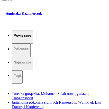
Foto: AFP
Agnieszka Kazimierczuk
Powiązane
Polecane
Najnowsze
Tagi
Turecka gorączka. Mohamed Salah nową gwiazdą
Trabzonsporu
Jagiellonia pokonała słynnych Rangersów. Wyniki el. Ligi
Europy i Konferencji