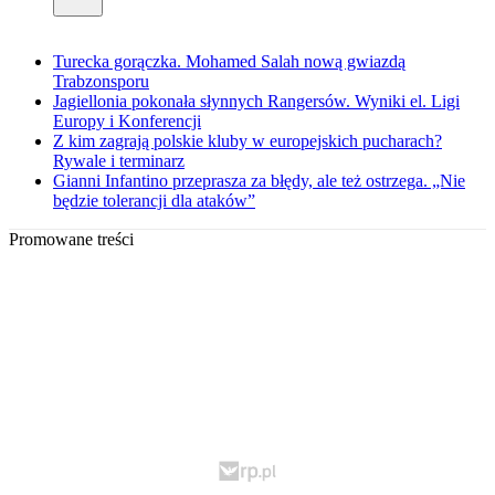
Turecka gorączka. Mohamed Salah nową gwiazdą
Trabzonsporu
Jagiellonia pokonała słynnych Rangersów. Wyniki el. Ligi
Europy i Konferencji
Z kim zagrają polskie kluby w europejskich pucharach?
Rywale i terminarz
Gianni Infantino przeprasza za błędy, ale też ostrzega. „Nie
będzie tolerancji dla ataków”
Promowane treści