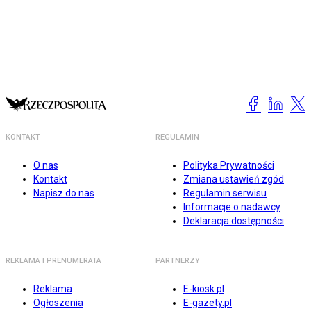
KONTAKT
REGULAMIN
O nas
Polityka Prywatności
Kontakt
Zmiana ustawień zgód
Napisz do nas
Regulamin serwisu
Informacje o nadawcy
Deklaracja dostępności
REKLAMA I PRENUMERATA
PARTNERZY
Reklama
E-kiosk.pl
Ogłoszenia
E-gazety.pl