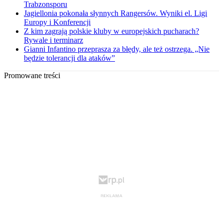
Trabzonsporu
Jagiellonia pokonała słynnych Rangersów. Wyniki el. Ligi
Europy i Konferencji
Z kim zagrają polskie kluby w europejskich pucharach?
Rywale i terminarz
Gianni Infantino przeprasza za błędy, ale też ostrzega. „Nie
będzie tolerancji dla ataków”
Promowane treści