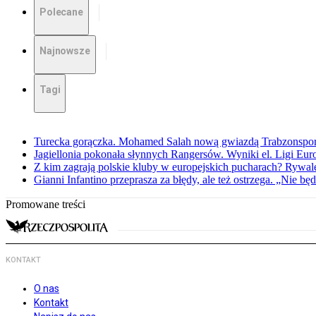
Polecane
Najnowsze
Tagi
Turecka gorączka. Mohamed Salah nową gwiazdą Trabzonspo
Jagiellonia pokonała słynnych Rangersów. Wyniki el. Ligi Eur
Z kim zagrają polskie kluby w europejskich pucharach? Rywale
Gianni Infantino przeprasza za błędy, ale też ostrzega. „Nie będ
Promowane treści
KONTAKT
O nas
Kontakt