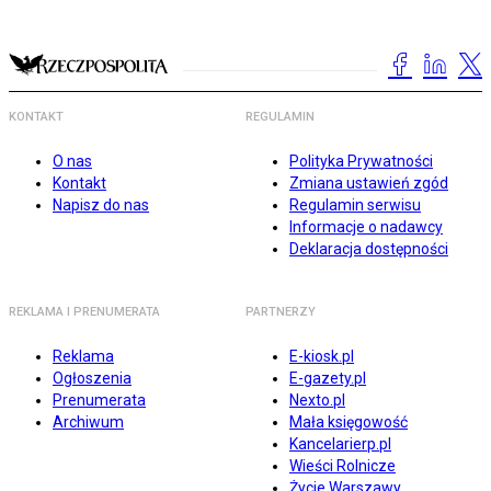
KONTAKT
REGULAMIN
O nas
Polityka Prywatności
Kontakt
Zmiana ustawień zgód
Napisz do nas
Regulamin serwisu
Informacje o nadawcy
Deklaracja dostępności
REKLAMA I PRENUMERATA
PARTNERZY
Reklama
E-kiosk.pl
Ogłoszenia
E-gazety.pl
Prenumerata
Nexto.pl
Archiwum
Mała księgowość
Kancelarierp.pl
Wieści Rolnicze
Życie Warszawy