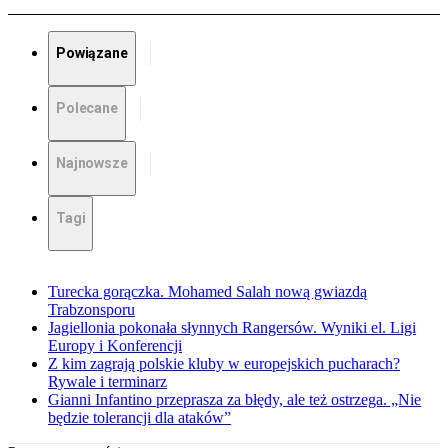
Powiązane
Polecane
Najnowsze
Tagi
Turecka gorączka. Mohamed Salah nową gwiazdą
Trabzonsporu
Jagiellonia pokonała słynnych Rangersów. Wyniki el. Ligi
Europy i Konferencji
Z kim zagrają polskie kluby w europejskich pucharach?
Rywale i terminarz
Gianni Infantino przeprasza za błędy, ale też ostrzega. „Nie
będzie tolerancji dla ataków”