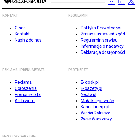
KONTAKT
REGULAMIN
O nas
Polityka Prywatności
Kontakt
Zmiana ustawień zgód
Napisz do nas
Regulamin serwisu
Informacje o nadawcy
Deklaracja dostępności
REKLAMA I PRENUMERATA
PARTNERZY
Reklama
E-kiosk.pl
Ogłoszenia
E-gazety.pl
Prenumerata
Nexto.pl
Archiwum
Mała księgowość
Kancelarierp.pl
Wieści Rolnicze
Życie Warszawy
NASZE WYDARZENIA