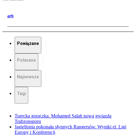
arb
Powiązane
Polecane
Najnowsze
Tagi
Turecka gorączka. Mohamed Salah nową gwiazdą
Trabzonsporu
Jagiellonia pokonała słynnych Rangersów. Wyniki el. Ligi
Europy i Konferencji