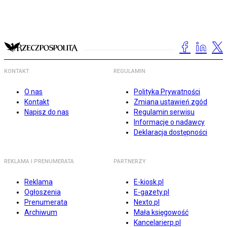
KONTAKT
REGULAMIN
O nas
Polityka Prywatności
Kontakt
Zmiana ustawień zgód
Napisz do nas
Regulamin serwisu
Informacje o nadawcy
Deklaracja dostępności
REKLAMA I PRENUMERATA
PARTNERZY
Reklama
E-kiosk.pl
Ogłoszenia
E-gazety.pl
Prenumerata
Nexto.pl
Archiwum
Mała księgowość
Kancelarierp.pl