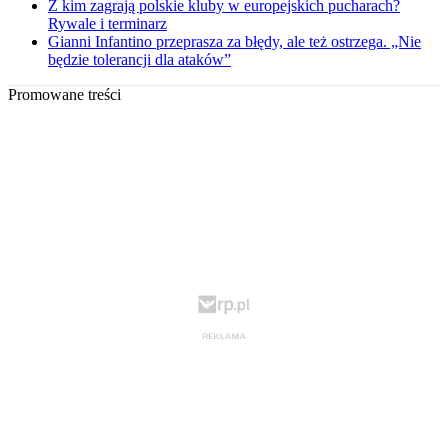
Z kim zagrają polskie kluby w europejskich pucharach?
Rywale i terminarz
Gianni Infantino przeprasza za błędy, ale też ostrzega. „Nie
będzie tolerancji dla ataków”
Promowane treści