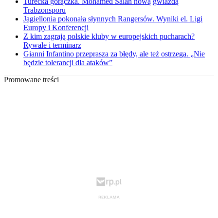
Turecka gorączka. Mohamed Salah nową gwiazdą
Trabzonsporu
Jagiellonia pokonała słynnych Rangersów. Wyniki el. Ligi
Europy i Konferencji
Z kim zagrają polskie kluby w europejskich pucharach?
Rywale i terminarz
Gianni Infantino przeprasza za błędy, ale też ostrzega. „Nie
będzie tolerancji dla ataków”
Promowane treści