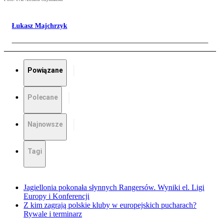
Łukasz Majchrzyk
Powiązane
Polecane
Najnowsze
Tagi
Jagiellonia pokonała słynnych Rangersów. Wyniki el. Ligi
Europy i Konferencji
Z kim zagrają polskie kluby w europejskich pucharach?
Rywale i terminarz