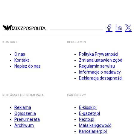
KONTAKT
REGULAMIN
O nas
Polityka Prywatności
Kontakt
Zmiana ustawień zgód
Napisz do nas
Regulamin serwisu
Informacje o nadawcy
Deklaracja dostępności
REKLAMA I PRENUMERATA
PARTNERZY
Reklama
E-kiosk.pl
Ogłoszenia
E-gazety.pl
Prenumerata
Nexto.pl
Archiwum
Mała księgowość
Kancelarierp.pl