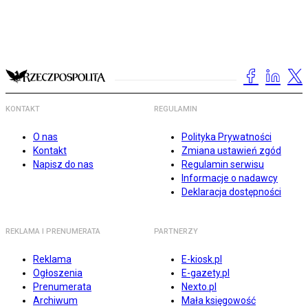
KONTAKT
REGULAMIN
O nas
Polityka Prywatności
Kontakt
Zmiana ustawień zgód
Napisz do nas
Regulamin serwisu
Informacje o nadawcy
Deklaracja dostępności
REKLAMA I PRENUMERATA
PARTNERZY
Reklama
E-kiosk.pl
Ogłoszenia
E-gazety.pl
Prenumerata
Nexto.pl
Archiwum
Mała księgowość