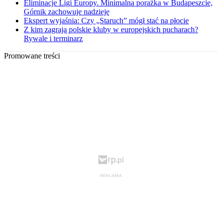
Eliminacje Ligi Europy. Minimalna porażka w Budapeszcie,
Górnik zachowuje nadzieję
Ekspert wyjaśnia: Czy „Staruch” mógł stać na płocie
Z kim zagrają polskie kluby w europejskich pucharach?
Rywale i terminarz
Promowane treści