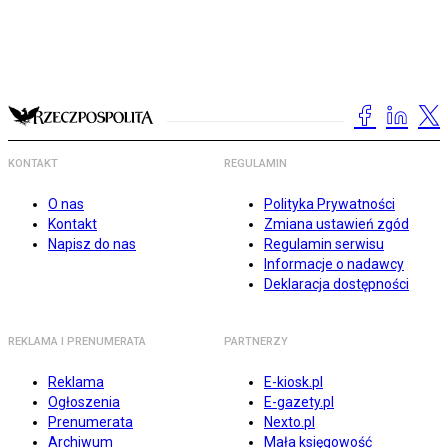
KONTAKT
REGULAMIN
O nas
Polityka Prywatności
Kontakt
Zmiana ustawień zgód
Napisz do nas
Regulamin serwisu
Informacje o nadawcy
Deklaracja dostępności
REKLAMA I PRENUMERATA
PARTNERZY
Reklama
E-kiosk.pl
Ogłoszenia
E-gazety.pl
Prenumerata
Nexto.pl
Archiwum
Mała księgowość