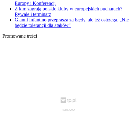
Europy i Konferencji
Z kim zagrają polskie kluby w europejskich pucharach?
Rywale i terminarz
Gianni Infantino przeprasza za błędy, ale też ostrzega. „Nie
będzie tolerancji dla ataków”
Promowane treści