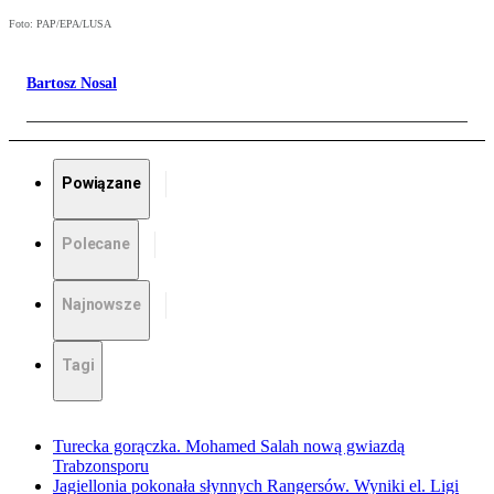
Foto: PAP/EPA/LUSA
Bartosz Nosal
Powiązane
Polecane
Najnowsze
Tagi
Turecka gorączka. Mohamed Salah nową gwiazdą
Trabzonsporu
Jagiellonia pokonała słynnych Rangersów. Wyniki el. Ligi