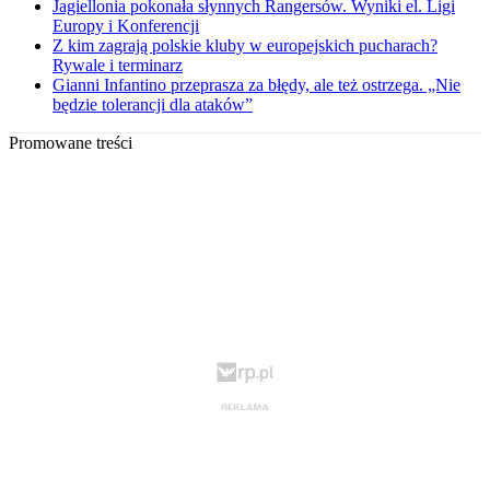
Jagiellonia pokonała słynnych Rangersów. Wyniki el. Ligi
Europy i Konferencji
Z kim zagrają polskie kluby w europejskich pucharach?
Rywale i terminarz
Gianni Infantino przeprasza za błędy, ale też ostrzega. „Nie
będzie tolerancji dla ataków”
Promowane treści