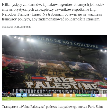
Kilka tysięcy żandarmów, tajniaków, agentów elitarnych jednostek
antyterrorystycznych zabezpieczy czwartkowe spotkanie Ligi
Narodów Francja - Izrael. Na trybunach pojawią się najważniejsi
francuscy politycy, aby zademonstrować solidarność z Izraelem.
Publikacja:
14.11.2024 04:40
Transparent „Wolna Palestyna” podczas listopadowego meczu Paris Saint-