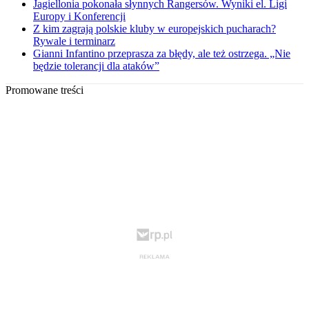
Jagiellonia pokonała słynnych Rangersów. Wyniki el. Ligi
Europy i Konferencji
Z kim zagrają polskie kluby w europejskich pucharach?
Rywale i terminarz
Gianni Infantino przeprasza za błędy, ale też ostrzega. „Nie
będzie tolerancji dla ataków”
Promowane treści