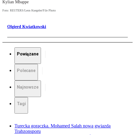
Kylian Mbappe
Foto: REUTERS/Leon Kuegeler/File Photo
Olgierd Kwiatkowski
Powiązane
Polecane
Najnowsze
Tagi
Turecka gorączka. Mohamed Salah nową gwiazdą
Trabzonsporu