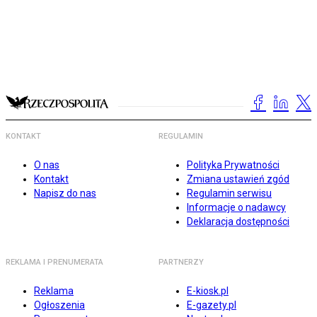
KONTAKT
REGULAMIN
O nas
Polityka Prywatności
Kontakt
Zmiana ustawień zgód
Napisz do nas
Regulamin serwisu
Informacje o nadawcy
Deklaracja dostępności
REKLAMA I PRENUMERATA
PARTNERZY
Reklama
E-kiosk.pl
Ogłoszenia
E-gazety.pl