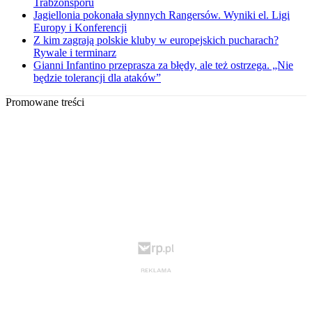
Trabzonsporu
Jagiellonia pokonała słynnych Rangersów. Wyniki el. Ligi
Europy i Konferencji
Z kim zagrają polskie kluby w europejskich pucharach?
Rywale i terminarz
Gianni Infantino przeprasza za błędy, ale też ostrzega. „Nie
będzie tolerancji dla ataków”
Promowane treści