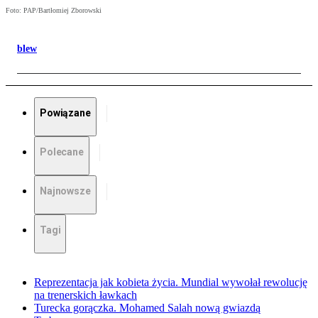
Foto: PAP/Bartłomiej Zborowski
blew
Powiązane
Polecane
Najnowsze
Tagi
Reprezentacja jak kobieta życia. Mundial wywołał rewolucję
na trenerskich ławkach
Turecka gorączka. Mohamed Salah nową gwiazdą