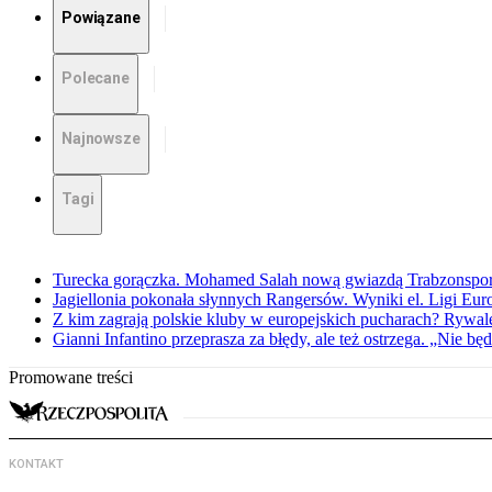
Powiązane
Polecane
Najnowsze
Tagi
Turecka gorączka. Mohamed Salah nową gwiazdą Trabzonspo
Jagiellonia pokonała słynnych Rangersów. Wyniki el. Ligi Eur
Z kim zagrają polskie kluby w europejskich pucharach? Rywale
Gianni Infantino przeprasza za błędy, ale też ostrzega. „Nie będ
Promowane treści
KONTAKT