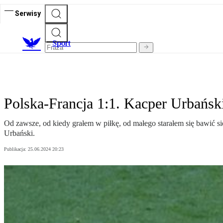
Serwisy
S
port
Polska-Francja 1:1. Kacper Urbański
Od zawsze, od kiedy grałem w piłkę, od małego starałem się bawić si
Urbański.
Publikacja:
25.06.2024 20:23