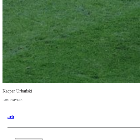
Kacper Urbański
Foto: PAP/EPA
arb