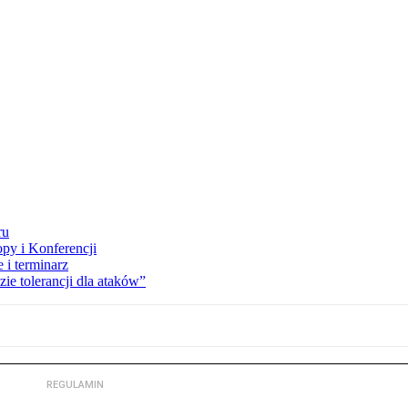
ru
opy i Konferencji
 i terminarz
zie tolerancji dla ataków”
REGULAMIN